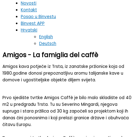
Novosti
Kontakt
Posao u Binvestu
Binvest APP
Hrvatski
English
Deutsch
Amigos - La famiglia del caffè
Amigos kava potječe iz Trsta, iz zanatske pržionice koja od
1980.godine donosi prepoznatljivu aromu talijanske kave u
domove i ugostiteljske objekte diljem svijeta.
Prvo sjedište tvrtke Amigos Caffè je bilo malo skladište od 40
m2 u predgrađu Trsta. Tu su Severino Mingardi, njegova
supruga i stara pržilica od 30 kg započeli sa projektom koji ih
danas čini ponosnima i koji prelazi granice države i obuhvaća
čitavu Europu.