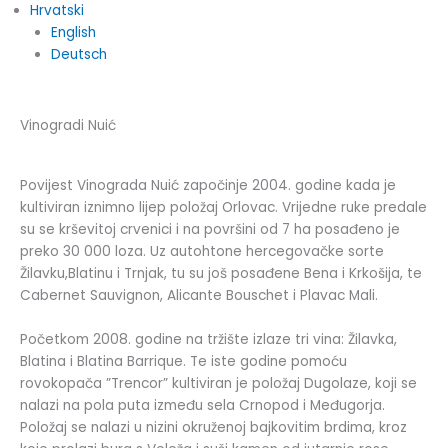
Hrvatski
English
Deutsch
Vinogradi Nuić
Povijest Vinograda Nuić započinje 2004. godine kada je
kultiviran iznimno lijep položaj Orlovac. Vrijedne ruke predale
su se krševitoj crvenici i na površini od 7 ha posađeno je
preko 30 000 loza. Uz autohtone hercegovačke sorte
Žilavku,Blatinu i Trnjak, tu su još posađene Bena i Krkošija, te
Cabernet Sauvignon, Alicante Bouschet i Plavac Mali.
Početkom 2008. godine na tržište izlaze tri vina: Žilavka,
Blatina i Blatina Barrique. Te iste godine pomoću
rovokopača ”Trencor” kultiviran je položaj Dugolaze, koji se
nalazi na pola puta između sela Crnopod i Međugorja.
Položaj se nalazi u nizini okruženoj bajkovitim brdima, kroz