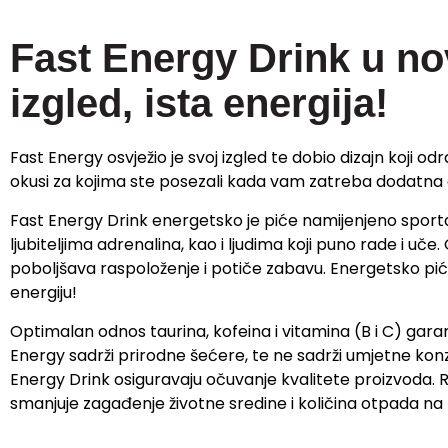
Fast Energy Drink u no
izgled, ista energija!
Fast Energy osvježio je svoj izgled te dobio dizajn koji odr
okusi za kojima ste posezali kada vam zatreba dodatna 
Fast Energy Drink energetsko je piće namijenjeno sportaš
ljubiteljima adrenalina, kao i ljudima koji puno rade i uče
poboljšava raspoloženje i potiče zabavu. Energetsko piće
energiju!
Optimalan odnos taurina, kofeina i vitamina (B i C) garant
Energy sadrži prirodne šećere, te ne sadrži umjetne kon
Energy Drink osiguravaju očuvanje kvalitete proizvoda. Re
smanjuje zagađenje životne sredine i količina otpada na 
Na BiH tržištu dostupni su sljedeći okusi: Fast Energy Orig