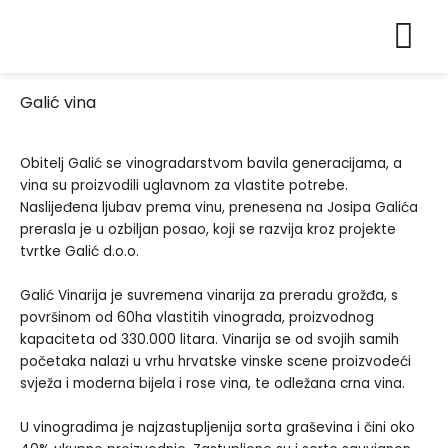
Skip
to
content
Partneri i bre
Posao u Binv
Binvest APP
Galić vina
Obitelj Galić se vinogradarstvom bavila generacijama, a
vina su proizvodili uglavnom za vlastite potrebe.
Naslijeđena ljubav prema vinu, prenesena na Josipa Galića
prerasla je u ozbiljan posao, koji se razvija kroz projekte
tvrtke Galić d.o.o.
Galić Vinarija je suvremena vinarija za preradu grožđa, s
površinom od 60ha vlastitih vinograda, proizvodnog
kapaciteta od 330.000 litara. Vinarija se od svojih samih
početaka nalazi u vrhu hrvatske vinske scene proizvodeći
svježa i moderna bijela i rose vina, te odležana crna vina.
U vinogradima je najzastupljenija sorta graševina i čini oko