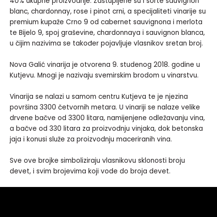
40% ukupne proizvodnje. Zastupljene su i sorte sauvignon
blanc, chardonnay, rose i pinot crni, a specijaliteti vinarije su
premium kupaže Crno 9 od cabernet sauvignona i merlota
te Bijelo 9, spoj graševine, chardonnaya i sauvignon blanca,
u čijim nazivima se također pojavljuje vlasnikov sretan broj.
Nova Galić vinarija je otvorena 9. studenog 2018. godine u
Kutjevu. Mnogi je nazivaju svemirskim brodom u vinarstvu.
Vinarija se nalazi u samom centru Kutjeva te je njezina
površina 3300 četvornih metara. U vinariji se nalaze velike
drvene bačve od 3300 litara, namijenjene odležavanju vina,
a bačve od 330 litara za proizvodnju vinjaka, dok betonska
jaja i konusi služe za proizvodnju maceriranih vina.
Sve ove brojke simboliziraju vlasnikovu sklonosti broju
devet, i svim brojevima koji vode do broja devet.